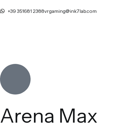
+39 351681 2388
vrgaming@ink7lab.com
Arena Max